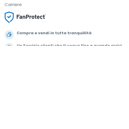
Carriere
Compra e vendi in tutta tranquillità
Un Servizio clienti che ti segue fino a quando arrivi
al tuo posto
Ogni ordine è garantito al 100%
.
.
.
.
© 2000-2021 StubHub. Tutti i diritti riservati. L'uso del sito comporta
l'adesione a
Accordo per gli utenti, Informativa sulla privacy e Politica di
Cookie.
Stai comprando biglietti da terze parti; StubHub non è il venditore