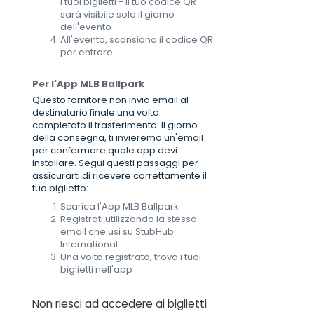
i tuoi biglietti - Il tuo codice QR
sarà visibile solo il giorno
dell'evento
All'evento, scansiona il codice QR
per entrare
Per l'App MLB Ballpark
Questo fornitore non invia email al
destinatario finale una volta
completato il trasferimento. Il giorno
della consegna, ti invieremo un'email
per confermare quale app devi
installare. Segui questi passaggi per
assicurarti di ricevere correttamente il
tuo biglietto:
Scarica l'App MLB Ballpark
Registrati utilizzando la stessa
email che usi su StubHub
International
Una volta registrato, trova i tuoi
biglietti nell'app
Non riesci ad accedere ai biglietti