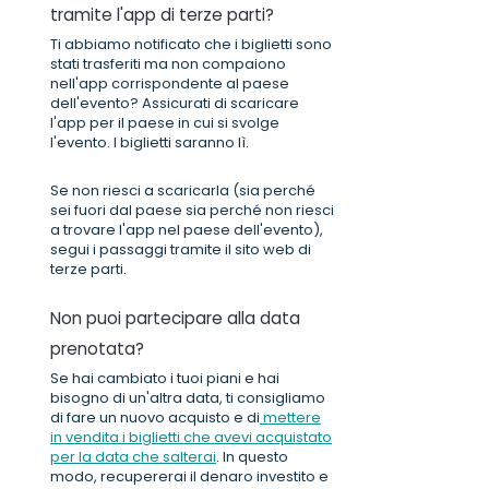
tramite l'app di terze parti?
Ti abbiamo notificato che i biglietti sono
stati trasferiti ma non compaiono
nell'app corrispondente al paese
dell'evento? Assicurati di scaricare
l'app per il paese in cui si svolge
l'evento. I biglietti saranno lì.
Se non riesci a scaricarla (sia perché
sei fuori dal paese sia perché non riesci
a trovare l'app nel paese dell'evento),
segui i passaggi tramite il sito web di
terze parti.
Non puoi partecipare alla data
prenotata?
Se hai cambiato i tuoi piani e hai
bisogno di un'altra data, ti consigliamo
di fare un nuovo acquisto e di
mettere
in vendita i biglietti che avevi acquistato
per la data che salterai
. In questo
modo, recupererai il denaro investito e