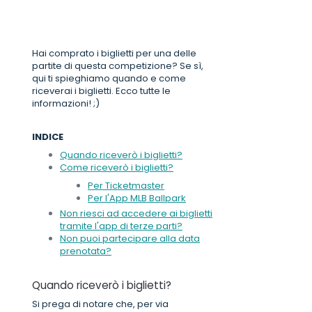
Come ricevere i
biglietti per la MLB
Hai comprato i biglietti per una delle
partite di questa competizione? Se sì,
qui ti spieghiamo quando e come
riceverai i biglietti. Ecco tutte le
informazioni! ;)
INDICE
Quando riceverò i biglietti?
Come riceverò i biglietti?
Per Ticketmaster
Per l'App MLB Ballpark
Non riesci ad accedere ai biglietti
tramite l'app di terze parti?
Non puoi partecipare alla data
prenotata?
Quando riceverò i biglietti?
Si prega di notare che, per via