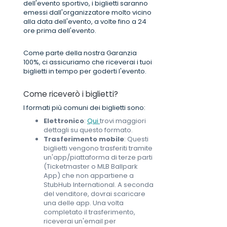
dell'evento sportivo, i biglietti saranno
emessi dall'organizzatore molto vicino
alla data dell'evento, a volte fino a 24
ore prima dell'evento.
Come parte della nostra Garanzia
100%, ci assicuriamo che riceverai i tuoi
biglietti in tempo per goderti l'evento.
Come riceverò i biglietti?
I formati più comuni dei biglietti sono:
Elettronico
:
Qui
trovi maggiori
dettagli su questo formato.
Trasferimento mobile
: Questi
biglietti vengono trasferiti tramite
un'app/piattaforma di terze parti
(Ticketmaster o MLB Ballpark
App) che non appartiene a
StubHub International. A seconda
del venditore, dovrai scaricare
una delle app. Una volta
completato il trasferimento,
riceverai un'email per