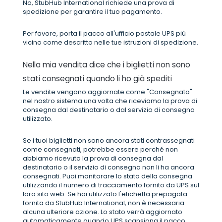
No, StubHub International richiede una prova di
spedizione per garantire il tuo pagamento.
Per favore, porta il pacco all'ufficio postale UPS più
vicino come descritto nelle tue istruzioni di spedizione.
Nella mia vendita dice che i biglietti non sono
stati consegnati quando li ho già spediti
Le vendite vengono aggiornate come "Consegnato"
nel nostro sistema una volta che riceviamo la prova di
consegna dal destinatario o dal servizio di consegna
utilizzato.
Se i tuoi biglietti non sono ancora stati contrassegnati
come consegnati, potrebbe essere perché non
abbiamo ricevuto la prova di consegna dal
destinatario o il servizio di consegna non li ha ancora
consegnati. Puoi monitorare lo stato della consegna
utilizzando il numero di tracciamento fornito da UPS sul
loro sito web. Se hai utilizzato l'etichetta prepagata
fornita da StubHub International, non è necessaria
alcuna ulteriore azione. Lo stato verrà aggiornato
automaticamente quando UPS scansiona il pacco.