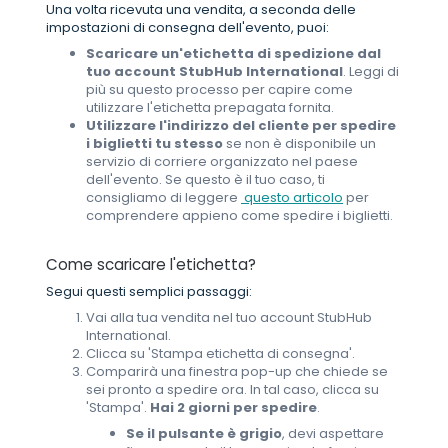
Una volta ricevuta una vendita, a seconda delle
impostazioni di consegna dell'evento, puoi:
Scaricare un'etichetta di spedizione dal
tuo account StubHub International
. Leggi di
più su questo processo per capire come
utilizzare l'etichetta prepagata fornita.
Utilizzare l'indirizzo del cliente per spedire
i biglietti tu stesso
se non è disponibile un
servizio di corriere organizzato nel paese
dell'evento.
Se questo è il tuo caso, ti
consigliamo di leggere
questo articolo
per
comprendere appieno come spedire i biglietti.
Come scaricare l'etichetta?
Segui questi semplici passaggi:
Vai alla tua vendita nel tuo account StubHub
International.
Clicca su 'Stampa etichetta di consegna'.
Comparirà una finestra pop-up che chiede se
sei pronto a spedire ora. In tal caso, clicca su
'Stampa'.
Hai 2 giorni per spedire
.
Se il pulsante è grigio
, devi aspettare