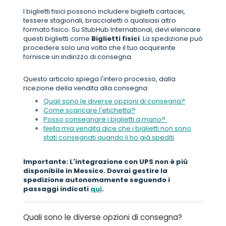
I biglietti fisici possono includere biglietti cartacei,
tessere stagionali, braccialetti o qualsiasi altro
formato fisico. Su StubHub International, devi elencare
questi biglietti come
Biglietti fisici
. La spedizione può
procedere solo una volta che il tuo acquirente
fornisce un indirizzo di consegna.
Questo articolo spiega l'intero processo, dalla
ricezione della vendita alla consegna:
Quali sono le diverse opzioni di consegna?
Come scaricare l'etichetta?
Posso consegnare i biglietti a mano?
Nella mia vendita dice che i biglietti non sono
stati consegnati quando li ho già spediti
Importante: L'integrazione con UPS non è più
disponibile in Messico. Dovrai gestire la
spedizione autonomamente seguendo i
passaggi indicati
qui
.
Quali sono le diverse opzioni di consegna?