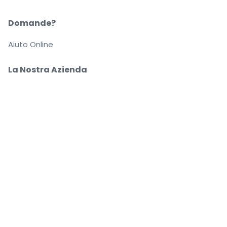
Domande?
Aiuto Online
La Nostra Azienda
Informazioni su StubHub
Carriere
Compra e vendi in tutta tranquillità
Un Servizio clienti che ti segue fino a quando arrivi
al tuo posto
Ogni ordine è garantito al 100%