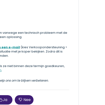
jzigen vanwege een technisch probleem met de
 een oplossing.
n een e-mail
(kies Verkoopondersteuning >
tuatie met je koper bekijken. Zodra dit is
onden.
Als ze niet binnen deze termijn goedkeuren,
n
.
help ons om te blijven verbeteren.
Ja
Nee