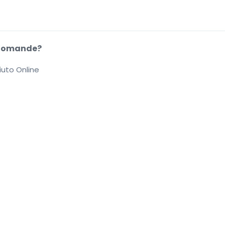
Domande?
iuto Online
.
.
.
.
he di