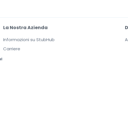
La Nostra Azienda
Informazioni su StubHub
A
Carriere
al
sione a
Accordo per gli utenti, Informativa sulla privacy e Politica di Cookie.
Stai
. I prezzi sono fissati dai venditori e possono superare il valore nominale.
Notific