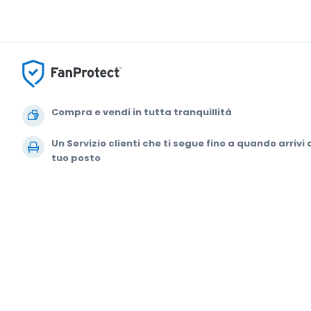
Compra e vendi in tutta tranquillità
Un Servizio clienti che ti segue fino a quando arrivi 
tuo posto
Ogni ordine è garantito al 100%
© 2000-2021 StubHub. Tutti i diritti riservati. L'uso del sito comporta l'ade
comprando biglietti da terze parti; StubHub non è il venditore del biglietto
modifica del contratto utente