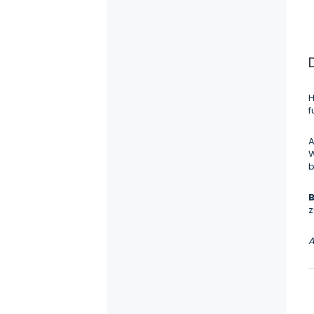
H
f
A
W
b
z
A