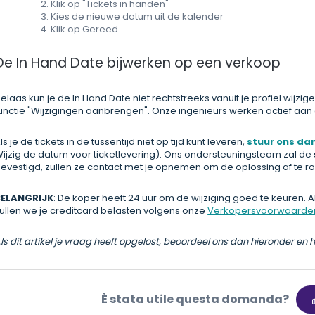
Klik op "Tickets in handen"
Kies de nieuwe datum uit de kalender
Klik op Gereed
De In Hand Date bijwerken op een verkoop
elaas kun je de In Hand Date niet rechtstreeks vanuit je profiel wi
unctie "Wijzigingen aanbrengen". Onze ingenieurs werken actief aan
ls je de tickets in de tussentijd niet op tijd kunt leveren,
stuur ons da
ijzig de datum voor ticketlevering). Ons ondersteuningsteam zal de si
evestigd, zullen ze contact met je opnemen om de oplossing af te r
BELANGRIJK
: De koper heeft 24 uur om de wijziging goed te keuren. 
ullen we je creditcard belasten volgens onze
Verkopersvoorwaarde
ls dit artikel je vraag heeft opgelost, beoordeel ons dan hieronder en 
È stata utile questa domanda?