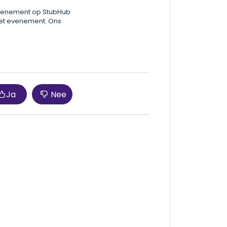
t evenement op StubHub
het evenement. Ons
Ja
Nee