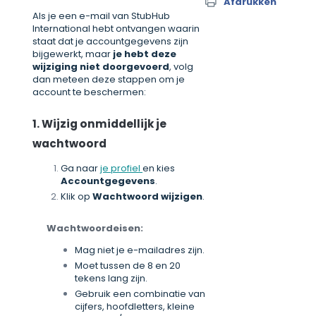
Afdrukken
Als je een e-mail van StubHub
International hebt ontvangen waarin
staat dat je accountgegevens zijn
bijgewerkt, maar
je hebt deze
wijziging niet doorgevoerd
, volg
dan meteen deze stappen om je
account te beschermen:
1. Wijzig onmiddellijk je
wachtwoord
Ga naar
je profiel
en kies
Accountgegevens
.
Klik op
Wachtwoord wijzigen
.
Wachtwoordeisen:
Mag niet je e-mailadres zijn.
Moet tussen de 8 en 20
tekens lang zijn.
Gebruik een combinatie van
cijfers, hoofdletters, kleine