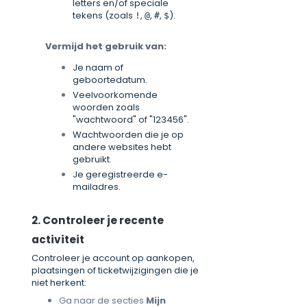
letters en/of speciale
tekens (zoals
,
,
,
).
!
@
#
$
Vermijd het gebruik van:
Je naam of
geboortedatum.
Veelvoorkomende
woorden zoals
"wachtwoord" of "123456".
Wachtwoorden die je op
andere websites hebt
gebruikt.
Je geregistreerde e-
mailadres.
2. Controleer je recente
activiteit
Controleer je account op aankopen,
plaatsingen of ticketwijzigingen die je
niet herkent:
Ga naar de secties
Mijn