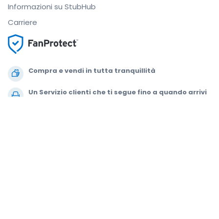
Informazioni su StubHub
Carriere
Compra e vendi in tutta tranquillità
Un Servizio clienti che ti segue fino a quando arrivi
al tuo posto
Ogni ordine è garantito al 100%
.
.
.
.
© 2000-2021 StubHub. Tutti i diritti riservati. L'uso del sito comporta
l'adesione a
Accordo per gli utenti, Informativa sulla privacy e Politica di