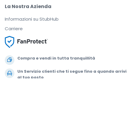
La Nostra Azienda
Informazioni su StubHub
Carriere
Compra e vendi in tutta tranquillità
Un Servizio clienti che ti segue fino a quando arrivi
al tuo posto
Ogni ordine è garantito al 100%
.
.
.
.