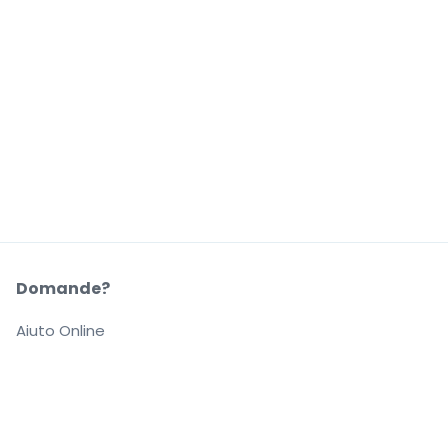
Domande?
Aiuto Online
La Nostra Azienda
Informazioni su StubHub