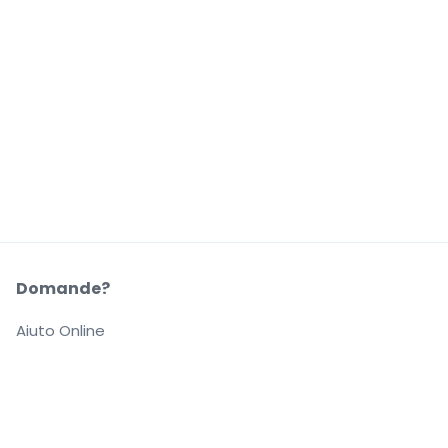
Domande?
Aiuto Online
La Nostra Azienda
Informazioni su StubHub