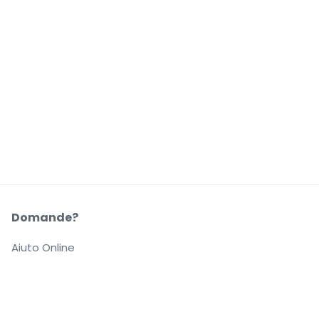
Domande?
Aiuto Online
La Nostra Azienda
Informazioni su StubHub