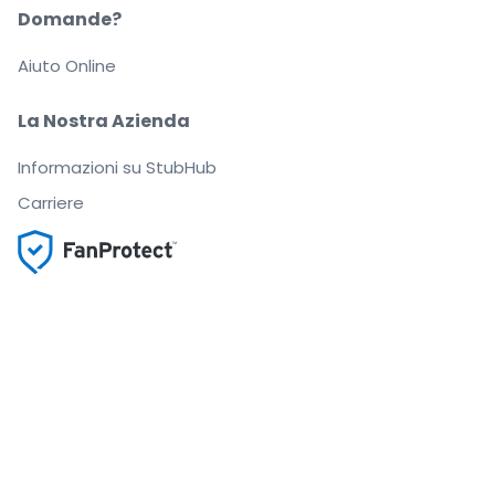
Domande?
Aiuto Online
La Nostra Azienda
Informazioni su StubHub
Carriere
Compra e vendi in tutta tranquillità
Un Servizio clienti che ti segue fino a quando arrivi
al tuo posto
Ogni ordine è garantito al 100%