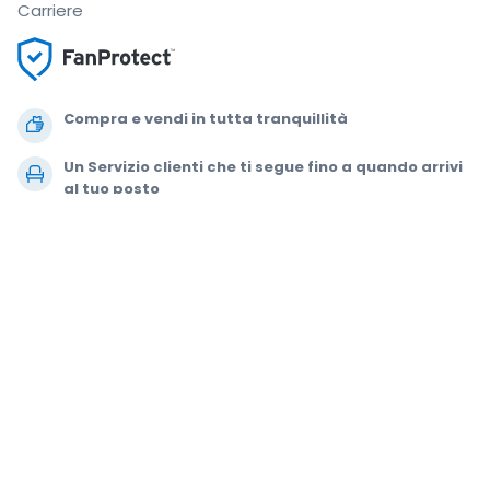
Carriere
Compra e vendi in tutta tranquillità
Un Servizio clienti che ti segue fino a quando arrivi
al tuo posto
Ogni ordine è garantito al 100%
.
.
.
.
© 2000-2021 StubHub. Tutti i diritti riservati. L'uso del sito comporta
l'adesione a
Accordo per gli utenti, Informativa sulla privacy e Politica di
Cookie.
Stai comprando biglietti da terze parti; StubHub non è il venditore
del biglietto. I prezzi sono fissati dai venditori e possono superare il