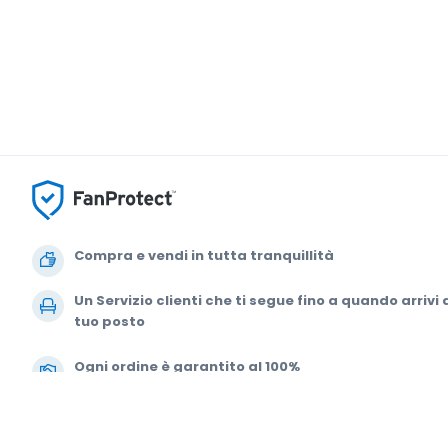
Compra e vendi in tutta tranquillità
Un Servizio clienti che ti segue fino a quando arrivi 
tuo posto
Ogni ordine è garantito al 100%