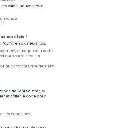
les billets peuvent être
'annonce.
if.
usieurs fois ?
PayPal en plusieurs fois.
iement, ainsi que si la carte
nt qui pourrait causer
ayPal, contactez directement
?
t pas de l'enregistrer, ou
er et coller le code pour
it les conditions.
t nous aider à continuer à