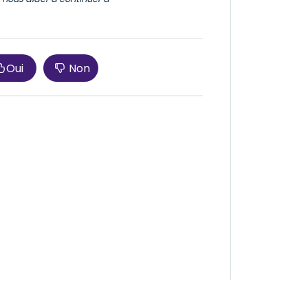
Oui
Non