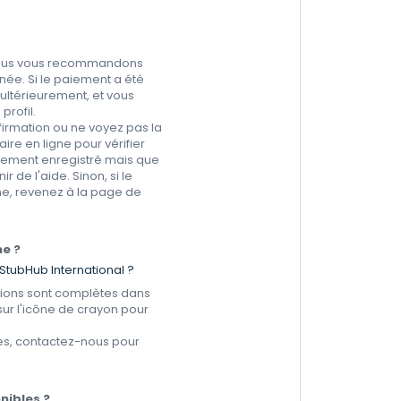
. Nous vous recommandons
inée. Si le paiement a été
ultérieurement, et vous
profil.
firmation ou ne voyez pas la
e en ligne pour vérifier
èvement enregistré mais que
 de l'aide. Sinon, si le
e, revenez à la page de
me ?
StubHub International ?
ations sont complètes dans
sur l'icône de crayon pour
mes, contactez-nous pour
onibles ?