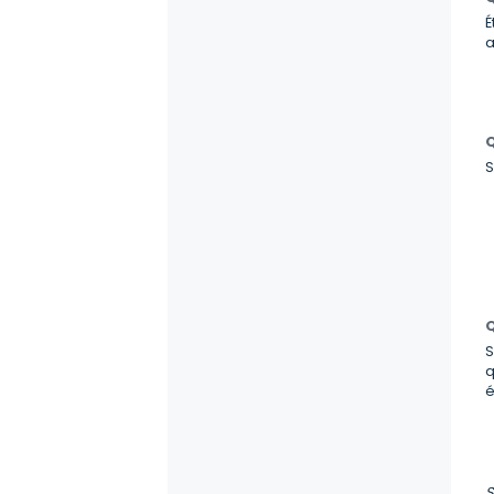
É
a
Q
S
Q
S
q
é
S