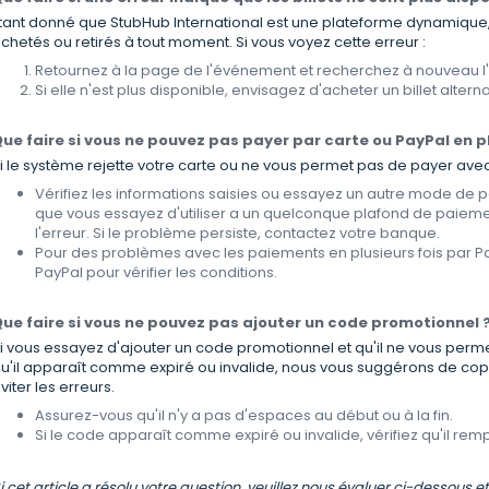
tant donné que StubHub International est une plateforme dynamique, 
chetés ou retirés à tout moment. Si vous voyez cette erreur :
Retournez à la page de l'événement et recherchez à nouveau l
Si elle n'est plus disponible, envisagez d'acheter un billet alternat
ue faire si vous ne pouvez pas payer par carte ou PayPal en pl
i le système rejette votre carte ou ne vous permet pas de payer avec 
Vérifiez les informations saisies ou essayez un autre mode de pa
que vous essayez d'utiliser a un quelconque plafond de paieme
l'erreur. Si le problème persiste, contactez votre banque.
Pour des problèmes avec les paiements en plusieurs fois par P
PayPal pour vérifier les conditions.
ue faire si vous ne pouvez pas ajouter un code promotionnel 
i vous essayez d'ajouter un code promotionnel et qu'il ne vous perme
u'il apparaît comme expiré ou invalide, nous vous suggérons de copi
viter les erreurs.
Assurez-vous qu'il n'y a pas d'espaces au début ou à la fin.
Si le code apparaît comme expiré ou invalide, vérifiez qu'il rempl
i cet article a résolu votre question, veuillez nous évaluer ci-dessous e