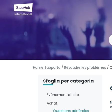
Home Supporto
/ Résoudre les problèmes
/ Q
Sfoglia per categoria
Événement et site
N
Achat
e
Questions générales