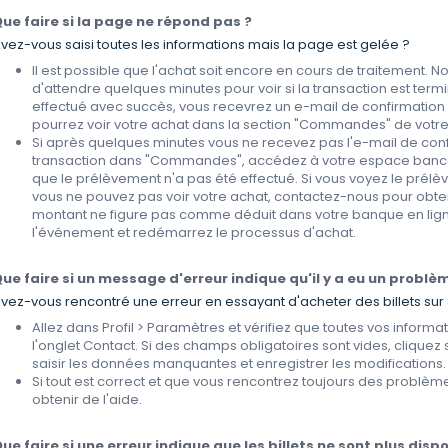
ue faire si la page ne répond pas ?
vez-vous saisi toutes les informations mais la page est gelée ?
Il est possible que l'achat soit encore en cours de traitement
d'attendre quelques minutes pour voir si la transaction est term
effectué avec succès, vous recevrez un e-mail de confirmation 
pourrez voir votre achat dans la section "Commandes" de votre 
Si après quelques minutes vous ne recevez pas l'e-mail de con
transaction dans "Commandes", accédez à votre espace bancair
que le prélèvement n'a pas été effectué. Si vous voyez le prél
vous ne pouvez pas voir votre achat, contactez-nous pour obtenir
montant ne figure pas comme déduit dans votre banque en lign
l'événement et redémarrez le processus d'achat.
ue faire si un message d'erreur indique qu'il y a eu un problè
vez-vous rencontré une erreur en essayant d'acheter des billets sur 
Allez dans Profil > Paramètres et vérifiez que toutes vos inform
l'onglet Contact. Si des champs obligatoires sont vides, cliquez 
saisir les données manquantes et enregistrer les modifications.
Si tout est correct et que vous rencontrez toujours des problè
obtenir de l'aide.
ue faire si une erreur indique que les billets ne sont plus disp