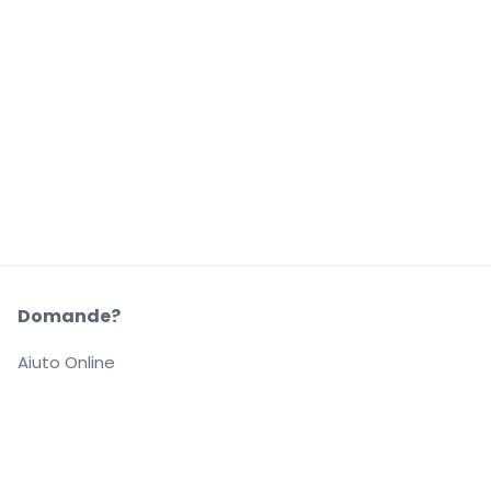
Domande?
Aiuto Online
La Nostra Azienda
Informazioni su StubHub