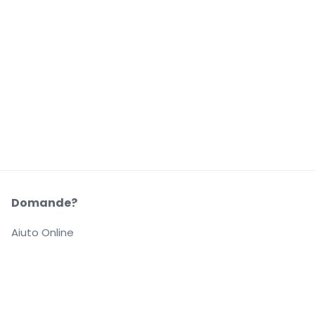
Domande?
Aiuto Online
La Nostra Azienda
Informazioni su StubHub