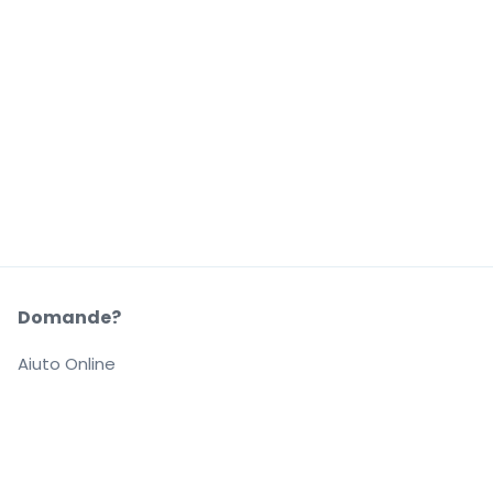
Domande?
Aiuto Online
La Nostra Azienda
Informazioni su StubHub