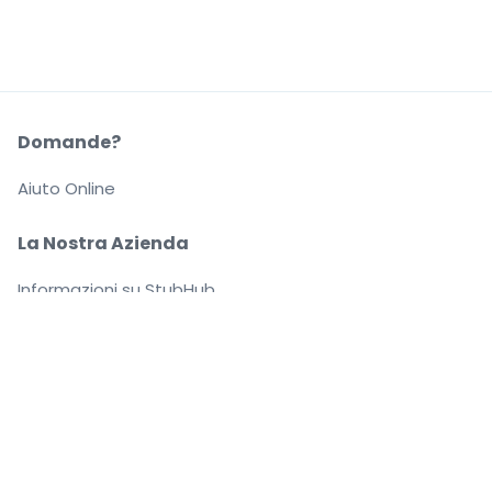
Domande?
Aiuto Online
La Nostra Azienda
Informazioni su StubHub
Carriere
Compra e vendi in tutta tranquillità
Un Servizio clienti che ti segue fino a quando arrivi