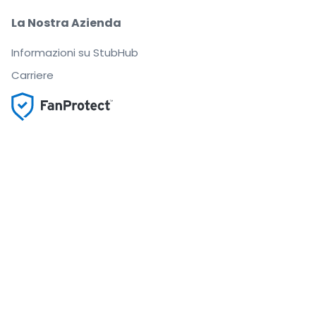
La Nostra Azienda
Informazioni su StubHub
Carriere
Compra e vendi in tutta tranquillità
Un Servizio clienti che ti segue fino a quando arrivi
al tuo posto
Ogni ordine è garantito al 100%
.
.
.
.