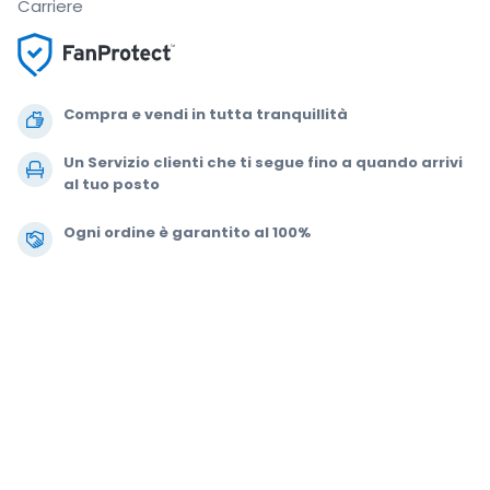
Carriere
Compra e vendi in tutta tranquillità
Un Servizio clienti che ti segue fino a quando arrivi
al tuo posto
Ogni ordine è garantito al 100%
.
.
.
.
© 2000-2021 StubHub. Tutti i diritti riservati. L'uso del sito comporta
l'adesione a
Accordo per gli utenti, Informativa sulla privacy e Politica di
Cookie.
Stai comprando biglietti da terze parti; StubHub non è il venditore
del biglietto. I prezzi sono fissati dai venditori e possono superare il