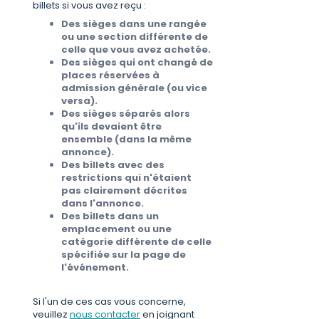
billets si vous avez reçu :
Des sièges dans une rangée
ou une section différente de
celle que vous avez achetée.
Des sièges qui ont changé de
places réservées à
admission générale (ou vice
versa).
Des sièges séparés alors
qu'ils devaient être
ensemble (dans la même
annonce).
Des billets avec des
restrictions qui n'étaient
pas clairement décrites
dans l'annonce.
Des billets dans un
emplacement ou une
catégorie différente de celle
spécifiée sur la page de
l'événement.
Si l'un de ces cas vous concerne,
veuillez
nous contacter
en joignant