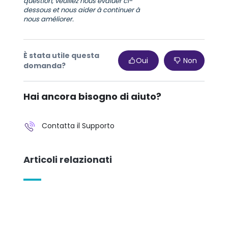
question, veuillez nous évaluer ci-
dessous et nous aider à continuer à
nous améliorer.
È stata utile questa
Oui
Non
domanda?
Hai ancora bisogno di aiuto?
Contatta il Supporto
Articoli relazionati