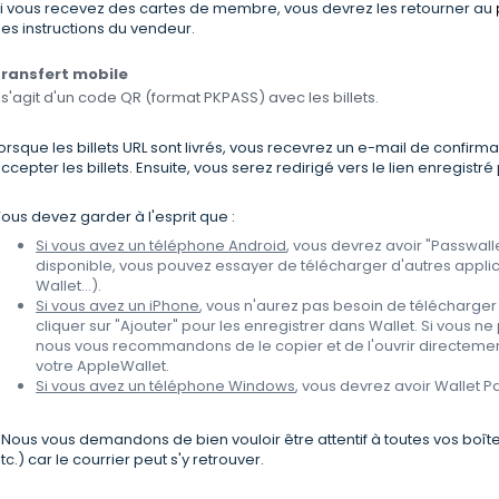
i vous recevez des cartes de membre, vous devrez les retourner au
es instructions du vendeur.
ransfert mobile
l s'agit d'un code QR (format PKPASS) avec les billets.
orsque les billets URL sont livrés, vous recevrez un e-mail de confirmat
ccepter les billets. Ensuite, vous serez redirigé vers le lien enregistré
ous devez garder à l'esprit que :
Si vous avez un téléphone Android
, vous devrez avoir "Passwallet
disponible, vous pouvez essayer de télécharger d'autres applic
Wallet...).
Si vous avez un iPhone
, vous n'aurez pas besoin de télécharger u
cliquer sur "Ajouter" pour les enregistrer dans Wallet. Si vous ne 
nous vous recommandons de le copier et de l'ouvrir directement
votre AppleWallet.
Si vous avez un téléphone Windows
, vous devrez avoir Wallet Pa
 Nous vous demandons de bien vouloir être attentif à toutes vos boî
tc.) car le courrier peut s'y retrouver.