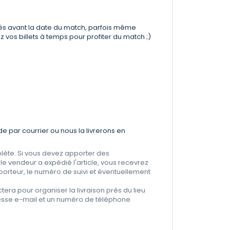
és avant la date du match, parfois même
 vos billets à temps pour profiter du match ;)
par courrier ou nous la livrerons en
plète. Si vous devez apporter des
 le vendeur a expédié l'article, vous recevrez
porteur, le numéro de suivi et éventuellement
era pour organiser la livraison près du lieu
resse e-mail et un numéro de téléphone