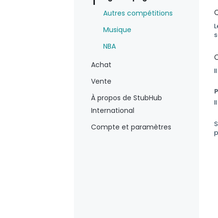
Autres compétitions
L
Musique
s
NBA
Achat
I
Vente
À propos de StubHub
I
International
S
Compte et paramètres
p