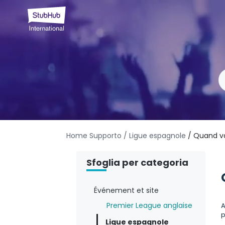
Home Supporto
/ Ligue espagnole
/ Quand va
Sfoglia per categoria
Événement et site
Premier League anglaise
A
p
Ligue espagnole