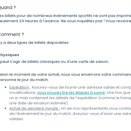
Quand ?
es billets pour de nombreux événements sportifs ne sont pas imprim
eulement 24 heures à l'avance. Ne vous inquiétez pas ! Vous recevrez
Comment ?
l y a deux types de billets disponibles :
Physiques
l peut s'agir de billets classiques ou d'une carte de saison.
elon le moment de votre achat, nous vous enverrons votre commande 
ersonne le jour du match.
Expédition
: Assurez-vous de fournir une adresse valide et com
modifications,
vous pouvez lire les étapes à suivre
. Une fois que
un e-mail contenant les détails de l'expédition (comme le trans
une date de livraison estimée).
Achat de dernière minute :
Un de nos représentants vous contact
de l'événement le jour du match. Assurez-vous d'avoir une ad
valides.