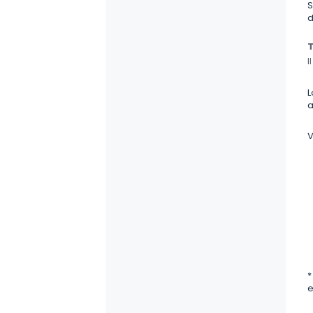
S
d
T
I
L
a
V
*
e