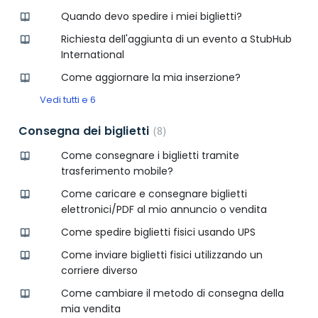
Quando devo spedire i miei biglietti?
Richiesta dell'aggiunta di un evento a StubHub
International
Come aggiornare la mia inserzione?
Vedi tutti e 6
Consegna dei biglietti
8
Come consegnare i biglietti tramite
trasferimento mobile?
Come caricare e consegnare biglietti
elettronici/PDF al mio annuncio o vendita
Come spedire biglietti fisici usando UPS
Come inviare biglietti fisici utilizzando un
corriere diverso
Come cambiare il metodo di consegna della
mia vendita